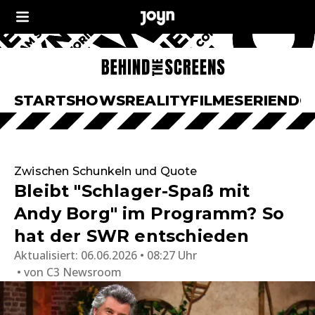
START
SHOWS
REALITY
FILME
SERIEN
DO
Zwischen Schunkeln und Quote
Bleibt "Schlager-Spaß mit
Andy Borg" im Programm? So
hat der SWR entschieden
Aktualisiert:
06.06.2026 • 08:27 Uhr
von
C3 Newsroom