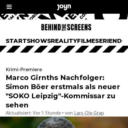
START
SHOWS
REALITY
FILME
SERIEN
DO
Krimi-Premiere
Marco Girnths Nachfolger:
Simon Böer erstmals als neuer
"SOKO Leipzig"-Kommissar zu
sehen
Aktualisiert:
Vor 1 Stunde
von
Lars-Ole Grap