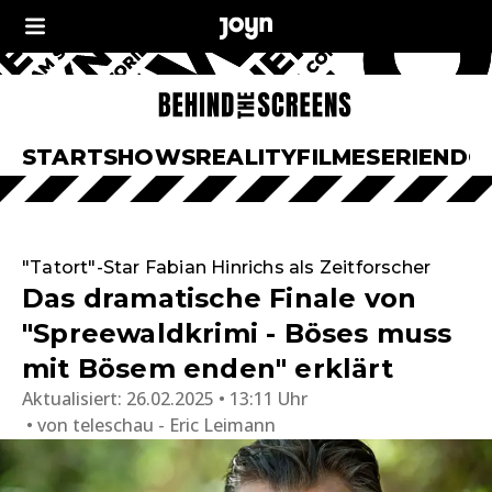
START
SHOWS
REALITY
FILME
SERIEN
DO
"Tatort"-Star Fabian Hinrichs als Zeitforscher
Das dramatische Finale von
"Spreewaldkrimi - Böses muss
mit Bösem enden" erklärt
Aktualisiert:
26.02.2025 • 13:11 Uhr
von
teleschau - Eric Leimann