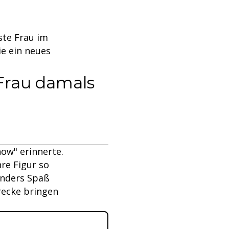
rste Frau im
ie ein neues
 Frau damals
how" erinnerte.
hre Figur so
sonders Spaß
recke bringen