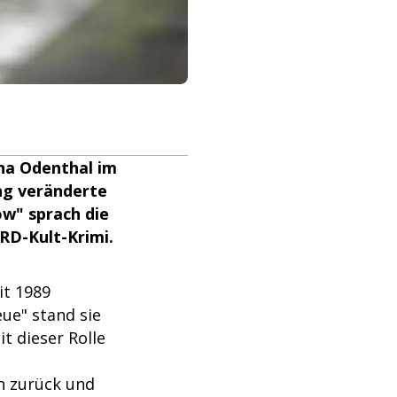
ena Odenthal im
ng veränderte
ow" sprach die
RD-Kult-Krimi.
n
eit 1989
ue" stand sie
t dieser Rolle
en zurück und