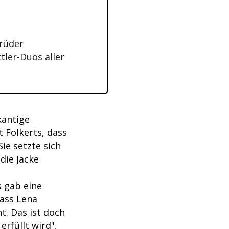
Brüder
tler-Duos aller
kantige
t Folkerts, dass
ie setzte sich
die Jacke
s gab eine
dass Lena
t. Das ist doch
rfüllt wird",