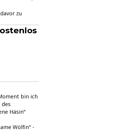
 davor zu
ostenlos
 Moment bin ich
b des
ene Häsin"
same Wölfin" -