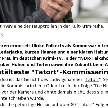
it 1989 eine der Hauptrollen in der Kult-Krimireihe.
rg
ahren ermittelt Ulrike Folkerts als Kommissarin L
Lederjacke, kurzen Haaren und einer klaren Haltu
er Frau im deutschen Krimi-TV. In der "NDR-Talksh
 über Höhen und Tiefen sowie ihre Zukunft beim A
stälteste "Tatort"-Kommissari
(65) ist das Gesicht des Ludwigshafener "
Tatort
". S
die Kommissarin Lena Odenthal. In der Folge "Die Ne
 vor der Kamera und ahnte damals nicht, dass sie mi
hte schreiben würde.
ickt die gebürtige Hessin auf über 80 "Tatort"-Folg