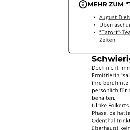
Wichtige Hinwei
MEHR ZUM "
August Diehl
Überraschu
"Tatort"-Te
Zeiten
Schwieri
Doch nicht imm
Ermittlerin "sa
ihre berühmte u
persönlich für 
behalten.
Ulrike Folkerts
Phase, da hatt
Odenthal trinkt
überhaupt kein