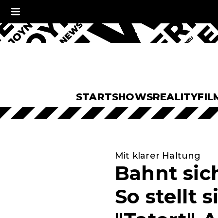
START
SHOWS
REALITY
FIL
Mit klarer Haltung
Bahnt sic
So stellt 