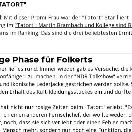
se & Informationen zum Inhalt
TATORT"
: Mit dieser Promi-Frau war der "Tatort"-Star liiert
ng im
"Tatort": Martin Brambach und Kollege sind 
ams im Ranking:
Das sind die drei beliebtesten Ermit
ge Phase für Folkerts
er lief es rund: Immer wieder gab es Versuche, die 
lonfähiger" zu machen. In der "NDR Talkshow" verrie
nd ikonische Lederjacke gestrichen werden sollte. S
den Erhalt des Kult-Kleidungsstückes ein und durfte 
 hat nicht nur rosige Zeiten beim "Tatort" erlebt. "E
e ich einen anderen Fernsehchef, der wollte weder, 
, noch, dass sie sich verliebt oder einen Fehler mach
 Mensch mehr, sondern nur noch eine Funktion, die e