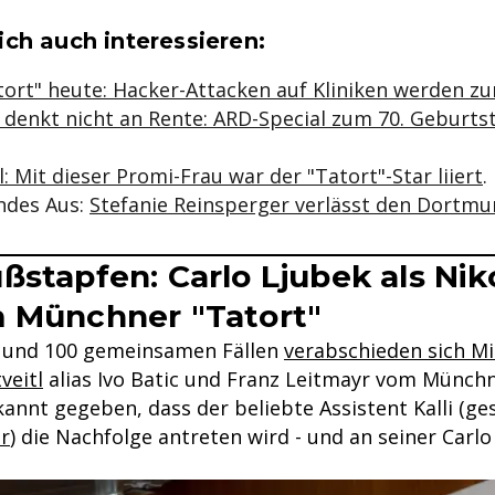
se & Informationen zum Inhalt
ch auch interessieren:
tort" heute: Hacker-Attacken auf Kliniken werden zu
 denkt nicht an Rente: ARD-Special zum 70. Geburtst
: Mit dieser Promi-Frau war der "Tatort"-Star liiert
.
ndes Aus:
Stefanie Reinsperger verlässt den Dortmu
ßstapfen: Carlo Ljubek als Nik
 Münchner "Tatort"
n und 100 gemeinsamen Fällen
verabschieden sich M
veitl
alias Ivo Batic und Franz Leitmayr vom Münchn
nnt gegeben, dass der beliebte Assistent Kalli (ges
r
) die Nachfolge antreten wird - und an seiner Carlo