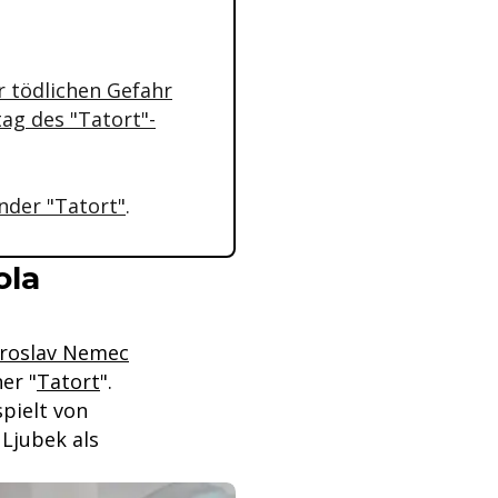
r tödlichen Gefahr
ag des "Tatort"-
nder "Tatort"
.
ola
iroslav Nemec
er "
Tatort
".
pielt von
 Ljubek als