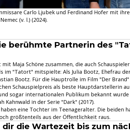
mmissare Carlo Ljubek und Ferdinand Hofer mit ihr
emec (v. l.) (2024).
die berühmte Partnerin des "Ta
st mit Maja Schöne zusammen, die auch Schauspieler
im "Tatort" mitspielte: Als Julia Bootz, Ehefrau de
stian Bootz. Für die Hauptrolle im Film "Der Brand"
hen Schauspielpreis als beste Hauptdarstellerin au
und sogar internationalen Publikum bekannt wurde 
h Kahnwald in der Serie "Dark" (2017).
 haben eine Tochter im Teenageralter. Die beiden ha
och größtenteils aus der Öffentlichkeit raus.
 dir die Wartezeit bis zum nä