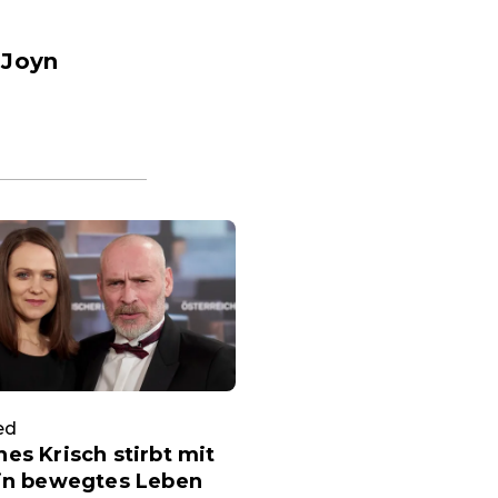
 Joyn
ed
es Krisch stirbt mit
ein bewegtes Leben