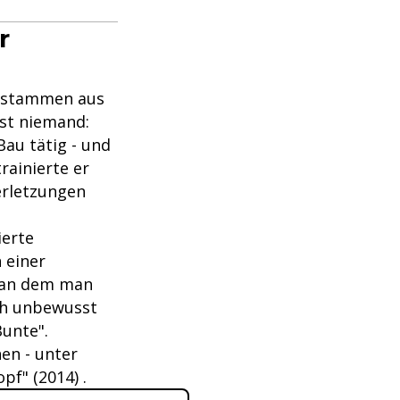
r
rn stammen aus
hst niemand:
Bau tätig - und
ainierte er
erletzungen
ierte
 einer
, an dem man
ch unbewusst
Bunte".
en - unter
f" (2014) .