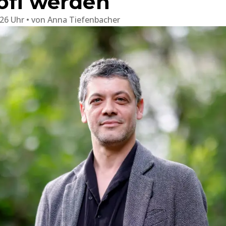
ofi werden
:26 Uhr
von
Anna Tiefenbacher