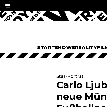
START
SHOWS
REALITY
FIL
Star-Porträt
Carlo Ljub
neue Münc