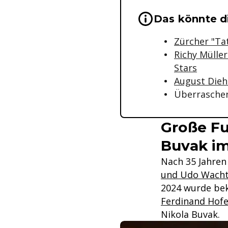
Wichtige Hinwei
Das könnte di
Zürcher "Ta
Richy Müller
Stars
August Diehl
Überrasche
Große Fu
Buvak im
Nach 35 Jahre
und Udo Wacht
2024 wurde beka
Ferdinand Hofe
Nikola Buvak.