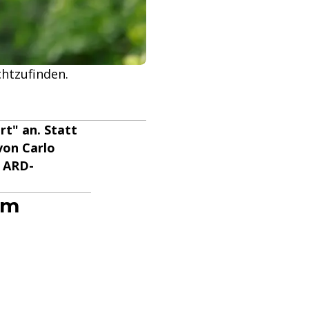
chtzufinden.
t" an. Statt
von Carlo
r ARD-
im