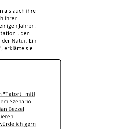
 als auch ihre
h ihrer
inigen Jahren.
tation", den
 der Natur. Ein
, erklärte sie
m "Tatort" mit!
dem Szenario
ian Bezzel
nieren
würde ich gern