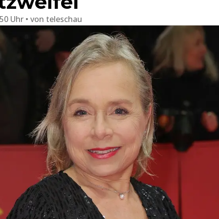
tzweifel
:50 Uhr
von
teleschau