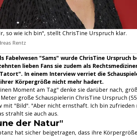
r, so wie ich bin", stellt ChrisTine Urspruch klar.
dreas Rentz
 als Fabelwesen "Sams" wurde ChrisTine Urspruch b
zehnten lieben Fans sie zudem als Rechtsmediziner
atort". In einem Interview verriet die Schauspiel
ihrer Körpergröße nicht mehr hadert.
r einen Moment am Tag" denke sie darüber nach, größ
2 Meter große Schauspielerin ChrisTine Urspruch (55)
 mit "Bild". "Aber nicht ernsthaft. Ich bin zufrieden 
as strahlt sie auch aus.
une der Natur"
tanz hat sicher beigetragen, dass ihre Körpergröße 