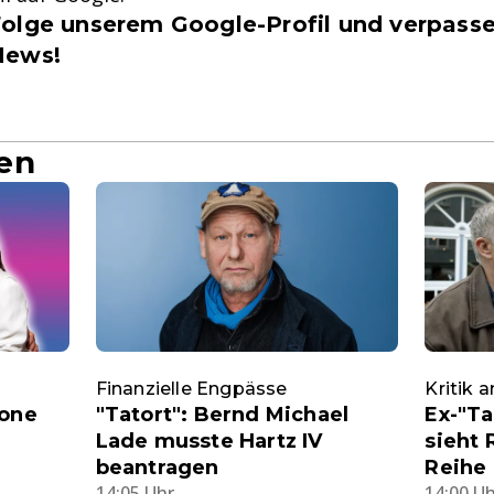
olge unserem Google-Profil und verpasse
News!
en
Finanzielle Engpässe
Kritik 
mone
"Tatort": Bernd Michael
Ex-"Ta
Lade musste Hartz IV
sieht 
beantragen
Reihe 
14:05 Uhr
14:00 U