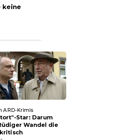
 keine
an ARD-Krimis
tort"-Star: Darum
Rüdiger Wandel die
kritisch
hr