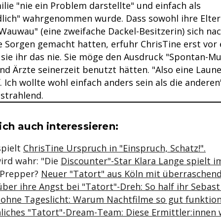
ilie "nie ein Problem darstellte" und einfach als
dlich" wahrgenommen wurde. Dass sowohl ihre Eltern
Wauwau" (eine zweifache Dackel-Besitzerin) sich nac
 Sorgen gemacht hatten, erfuhr ChrisTine erst vor e
 sie ihr das nie. Sie möge den Ausdruck "Spontan-Mu
nd Ärzte seinerzeit benutzt hätten. "Also eine Laune
. Ich wollte wohl einfach anders sein als die anderen"
strahlend.
se & Informationen zum Inhalt
ch auch interessieren:
spielt
ChrisTine Urspruch in "Einspruch, Schatz!".
ird wahr: "Die
Discounter"-Star Klara Lange spielt i
 Prepper?
Neuer "Tatort" aus Köln mit überraschen
ber ihre Angst bei "Tatort"-Dreh: So half ihr Sebast
" ohne Tageslicht: Warum Nachtfilme so gut funktio
liches "Tatort"-Dream-Team: Diese Ermittler:innen 