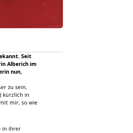
ekannt. Seit
in Alberich im
erin nun,
er zu sein,
 kürzlich in
mit mir, so wie
in ihrer