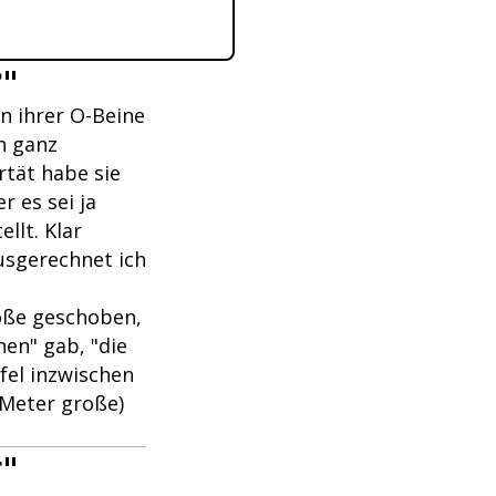
?"
n ihrer O-Beine
n ganz
rtät habe sie
r es sei ja
llt. Klar
ausgerechnet ich
röße geschoben,
nen" gab, "die
ifel inzwischen
 Meter große)
r"