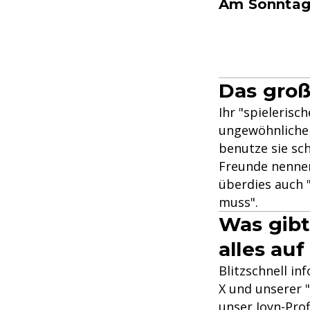
Am Sonntag, 
Das groß
Ihr "spieleris
ungewöhnlichen
benutze sie sch
Freunde nennen 
überdies auch 
muss".
Was gibt
alles auf
Blitzschnell in
X und unserer "
unser Joyn-Prof