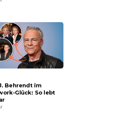
J. Behrendt im
ork-Glück: So lebt
ar
hr