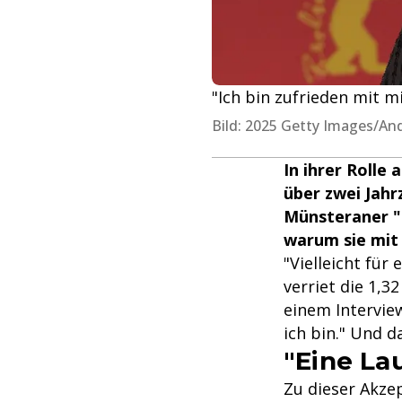
"Ich bin zufrieden mit mi
Bild: 2025 Getty Images/An
In ihrer Rolle
über zwei Jahr
Münsteraner "T
warum sie mit 
"Vielleicht fü
verriet die 1,3
einem Interview
ich bin." Und d
"Eine La
Zu dieser Akzep