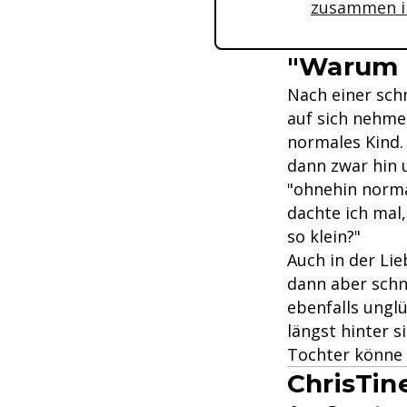
zusammen i
"Warum b
Nach einer sch
auf sich nehmen
normales Kind. 
dann zwar hin u
"ohnehin normal
dachte ich mal,
so klein?"
Auch in der Li
dann aber schne
ebenfalls unglü
längst hinter s
Tochter könne
ChrisTin