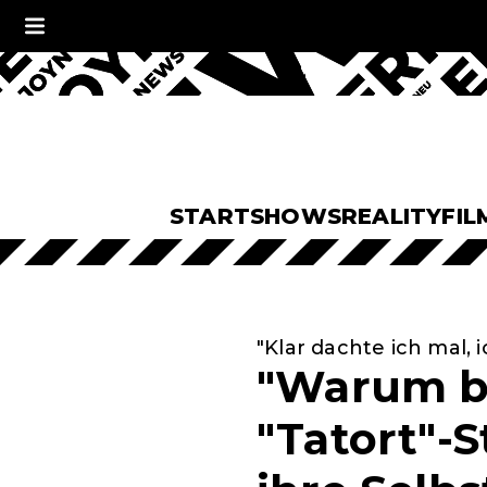
START
SHOWS
REALITY
FIL
"Klar dachte ich mal, i
"Warum bi
"Tatort"-