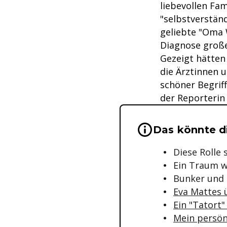
liebevollen Fam
"selbstverstän
geliebte "Oma 
Diagnose große
Gezeigt hätten
die Ärztinnen u
schöner Begriff
der Reporterin 
Wichtige Hinwei
Das könnte di
Diese Rolle 
Ein Traum w
Bunker und
Eva Mattes ü
Ein "Tatort
Mein persön