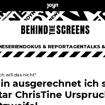
ME
SERIEN
DOKUS & REPORTAGEN
TALKS 
ch will das nicht"
n ausgerechnet ich s
Star ChrisTine Urspru