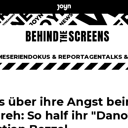
ME
SERIEN
DOKUS & REPORTAGEN
TALKS 
s über ihre Angst be
reh: So half ihr "Dan