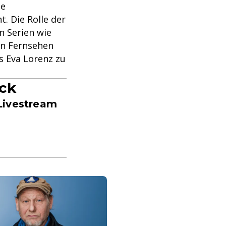
ne
t. Die Rolle der
n Serien wie
hen Fernsehen
s Eva Lorenz zu
ück
Livestream