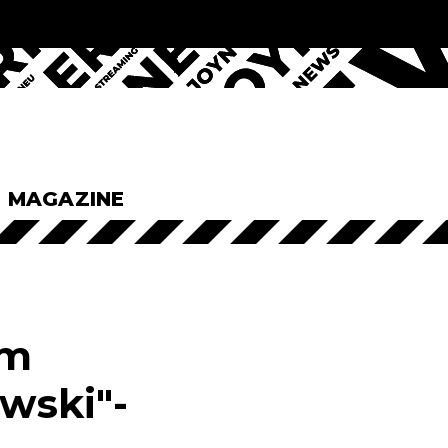
& MAGAZINE
im
owski"-