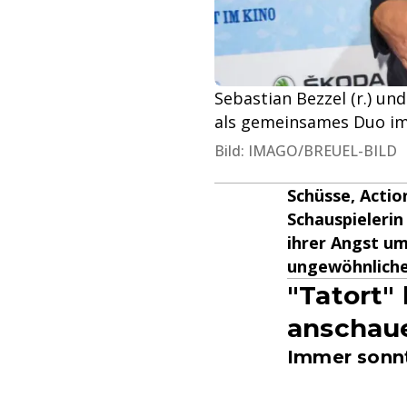
Sebastian Bezzel (r.) un
als gemeinsames Duo im
Bild: IMAGO/BREUEL-BILD
Schüsse, Actio
Schauspielerin
ihrer Angst u
ungewöhnlichen
"Tatort"
anschau
Immer sonnt