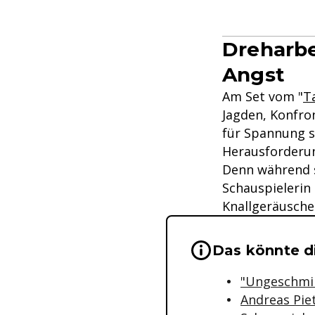
Dreharbe
Angst
Am Set vom "
T
Jagden, Konfro
für Spannung s
Herausforderu
Denn während s
Schauspielerin 
Knallgeräusche
Wichtige Hinwei
Das könnte di
"Ungeschmin
Andreas Piet