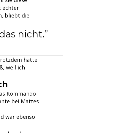
 echter
, bliebt die
das nicht.
 trotzdem hatte
, weil ich
ch
 das Kommando
nnte bei Mattes
und war ebenso