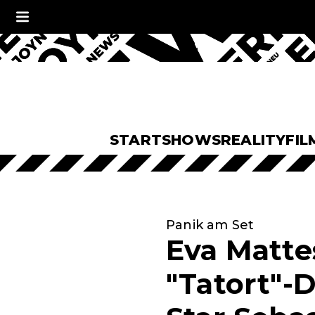
START
SHOWS
REALITY
FIL
Panik am Set
Eva Matte
"Tatort"-D