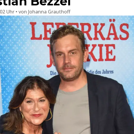
stian Bezzel
:02 Uhr
von
Johanna Grauthoff