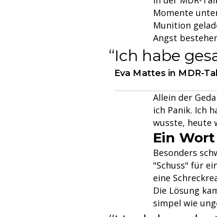
Momente unter 
Munition gelad
Angst bestehen
Ich habe gesa
Eva Mattes in MDR-Ta
Allein der Ged
ich Panik. Ich 
wusste, heute 
Ein Wort 
Besonders sch
"Schuss" für ei
eine Schreckre
Die Lösung kam
simpel wie ung