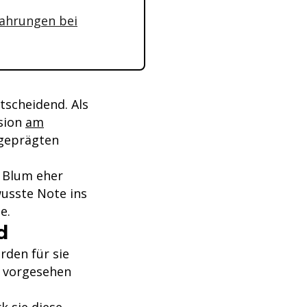
fahrungen bei
tscheidend. Als
sion
am
sgeprägten
 Blum eher
wusste Note ins
e.
d
rden für sie
h vorgesehen
k sie diese