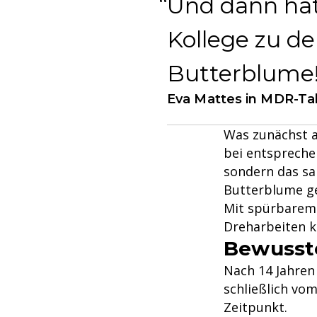
Und dann hat
Kollege zu de
Butterblume!
Eva Mattes in MDR-Ta
Was zunächst a
bei entsprech
sondern das sa
Butterblume ge
Mit spürbarem E
Dreharbeiten ko
Bewusste
Nach 14 Jahren
schließlich vom
Zeitpunkt.