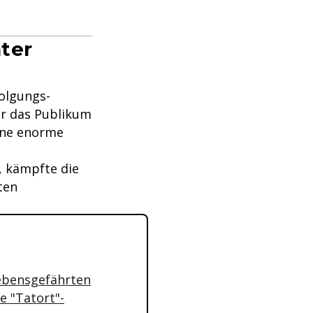
ter
olgungs-
ür das Publikum
ine enorme
, kämpfte die
ten
Lebensgefährten
e "Tatort"-