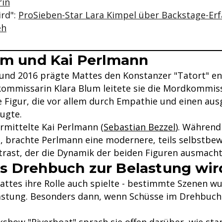
rin
ird":
ProSieben-Star Lara Kimpel über Backstage-Er
eh
um und Kai Perlmann
und 2016 prägte Mattes den Konstanzer "Tatort" en
ommissarin Klara Blum leitete sie die Mordkommis
e Figur, die vor allem durch Empathie und einen au
ugte.
ermittelte Kai Perlmann (
Sebastian Bezzel
). Während
ng, brachte Perlmann eine modernere, teils selbstbe
trast, der die Dynamik der beiden Figuren ausmacht
 Drehbuch zur Belastung wir
attes ihre Rolle auch spielte - bestimmte Szenen wu
astung. Besonders dann, wenn Schüsse im Drehbuc
show "Riverboat" sprach sie offen darüber, wie star