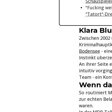
Schauspiele
"Fucking we
"Tatort"-Dr
Klara Bl
Zwischen 2002 
Kriminalhauptk
Bodensee
- ein
Instinkt überze
An ihrer Seite 
intuitiv vorgi
Team - ein Kon
Wenn das
So routiniert M
zur echten Bel
waren.
In der MDR-Talk