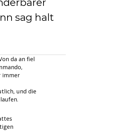
nderbarer
nn sag halt
on da an fiel
ommando,
ur immer
tlich, und die
laufen.
attes
htigen