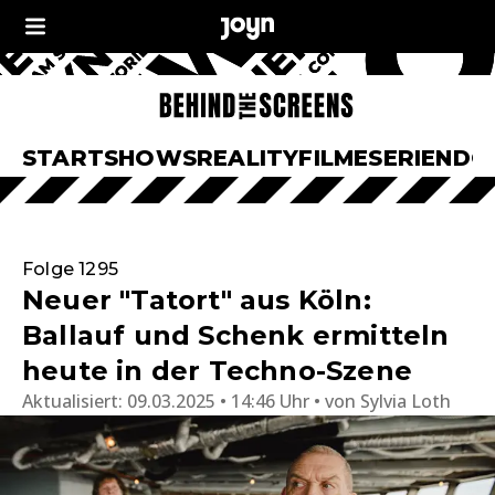
START
SHOWS
REALITY
FILME
SERIEN
DO
Folge 1295
Neuer "Tatort" aus Köln:
Ballauf und Schenk ermitteln
heute in der Techno-Szene
Aktualisiert:
09.03.2025 • 14:46 Uhr
von
Sylvia Loth