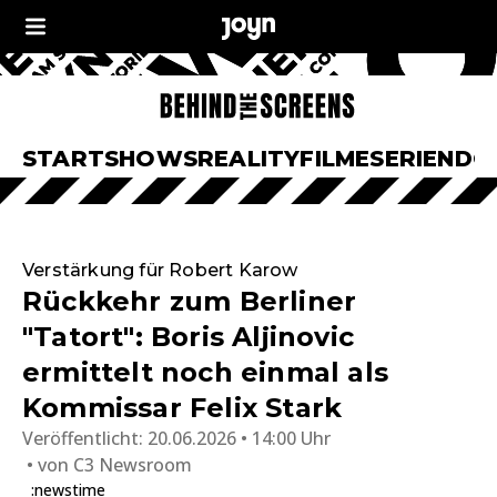
START
SHOWS
REALITY
FILME
SERIEN
DO
Verstärkung für Robert Karow
Rückkehr zum Berliner
"Tatort": Boris Aljinovic
ermittelt noch einmal als
Kommissar Felix Stark
Veröffentlicht:
20.06.2026 • 14:00 Uhr
von
C3 Newsroom
:newstime