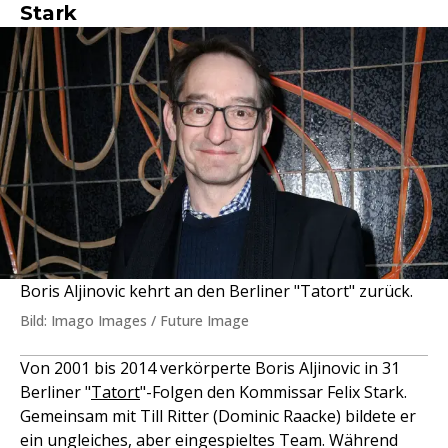
Stark
Boris Aljinovic kehrt an den Berliner "Tatort" zurück.
Bild: Imago Images / Future Image
Von 2001 bis 2014 verkörperte Boris Aljinovic in 31
Berliner "
Tatort
"-Folgen den Kommissar Felix Stark.
Gemeinsam mit Till Ritter (Dominic Raacke) bildete er
ein ungleiches, aber eingespieltes Team. Während