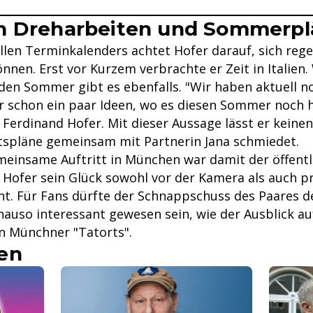
n Dreharbeiten und Sommerp
ollen Terminkalenders achtet Hofer darauf, sich reg
nnen. Erst vor Kurzem verbrachte er Zeit in Italien.
 den Sommer gibt es ebenfalls. "Wir haben aktuell n
r schon ein paar Ideen, wo es diesen Sommer noch 
 Ferdinand Hofer. Mit dieser Aussage lässt er keinen
tspläne gemeinsam mit Partnerin Jana schmiedet.
meinsame Auftritt in München war damit der öffentl
 Hofer sein Glück sowohl vor der Kamera als auch p
nt. Für Fans dürfte der Schnappschuss des Paares d
auso interessant gewesen sein, wie der Ausblick auf
n Münchner "Tatorts".
en