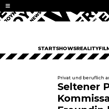
START
SHOWS
REALITY
FIL
Privat und beruflic
Seltener P
Kommissar