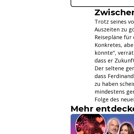
Zwische
Trotz seines v
Auszeiten zu gö
Reisepläne für
Konkretes, abe
könnte", verrät
dass er Zukunf
Der seltene ge
dass Ferdinand
zu haben schei
mindestens gen
Folge des neue
Mehr entdeck