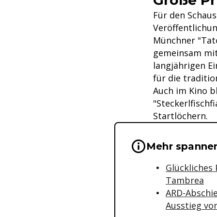
Für den Schau
Veröffentlichu
Münchner "Tato
gemeinsam mit 
langjährigen E
für die traditi
Auch im Kino b
"Steckerlfischf
Startlöchern.
Wichtige Hinwei
Mehr spanne
Glückliches 
Tambrea
ARD-Abschied
Ausstieg vor