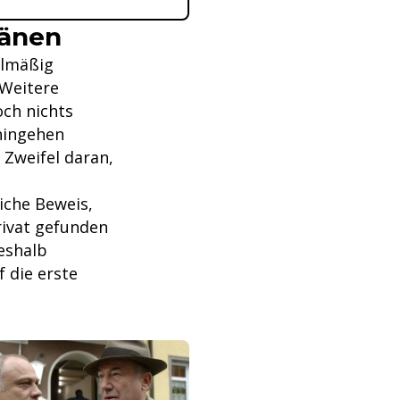
länen
elmäßig
 Weitere
och nichts
hingehen
 Zweifel daran,
iche Beweis,
rivat gefunden
eshalb
 die erste