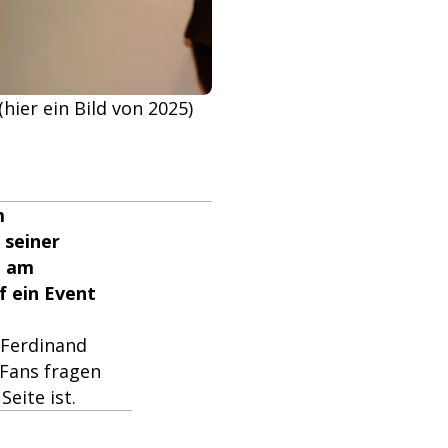
ier ein Bild von 2025)
m
 seiner
e am
f ein Event
 Ferdinand
 Fans fragen
eite ist.