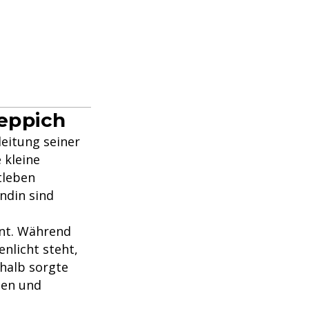
eppich
eitung seiner
 kleine
tleben
undin sind
unt. Während
nlicht steht,
shalb sorgte
nen und