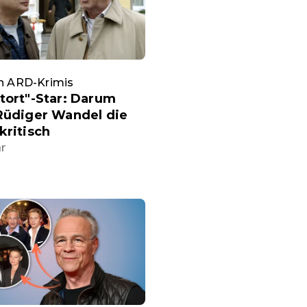
an ARD-Krimis
tort"-Star: Darum
Rüdiger Wandel die
kritisch
hr