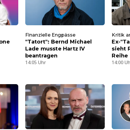
Finanzielle Engpässe
Kritik 
mone
"Tatort": Bernd Michael
Ex-"Ta
Lade musste Hartz IV
sieht 
beantragen
Reihe 
14:05 Uhr
14:00 U