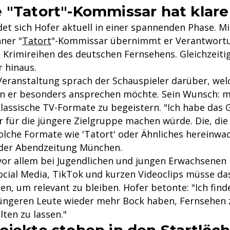
 "Tatort"-Kommissar hat klare
det sich Hofer aktuell in einer spannenden Phase. M
ner "
Tatort
"-Kommissar übernimmt er Verantwortun
n Krimireihen des deutschen Fernsehens. Gleichzeiti
r hinaus.
eranstaltung sprach der Schauspieler darüber, wel
n er besonders ansprechen möchte. Sein Wunsch: m
lassische TV-Formate zu begeistern. "Ich habe das G
 für die jüngere Zielgruppe machen würde. Die, di
 solche Formate wie 'Tatort' oder Ähnliches hereinw
 der Abendzeitung München.
 vor allem bei Jugendlichen und jungen Erwachsenen 
Social Media, TikTok und kurzen Videoclips müsse d
n, um relevant zu bleiben. Hofer betonte: "Ich finde
jüngeren Leute wieder mehr Bock haben, Fernsehen
lten zu lassen."
ojekte stehen in den Startlöc