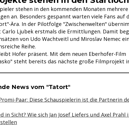
spieler stehen in den kommenden Monaten mehrere 
ngen an. Besonders gespannt warten viele Fans auf 
rt"-Ära. In der Pilotfolge "Zwischenwelten" überni
Carlo Ljubek erstmals die Ermittlungen. Damit beg
insätzen von Udo Wachtveitl und Miroslav Nemec ein
onsreiche Reihe.
leibt Hofer präsent. Mit dem neuen Eberhofer-Film
iasko" steht bereits das nächste große Filmprojekt i
se & Informationen zum Inhalt
nde News vom "Tatort"
Promi-Paar: Diese Schauspielerin ist die Partnerin d
 in Sicht? Wie sich Jan Josef Liefers und Axel Prahl 
stellen