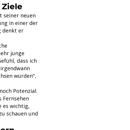
 Ziele
it seiner neuen
g in einer der
g denkt er
che
ehr junge
efühl, dass ich
e irgendwann
achsen würden",
noch Potenzial.
as Fernsehen
 es wichtig,
 zu schauen und
hern