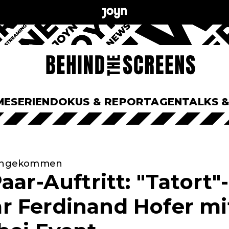
ME
SERIEN
DOKUS & REPORTAGEN
TALKS 
h angekommen
aar-Auftritt: "Tatort"-
 Ferdinand Hofer mi