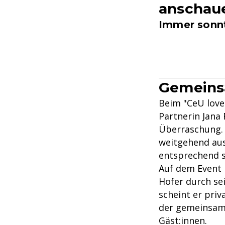
anschau
Immer sonnt
Gemeinsa
Beim "CeU love
Partnerin Jana 
Überraschung. 
weitgehend aus 
entsprechend s
Auf dem Event 
Hofer durch se
scheint er pri
der gemeinsame
Gäst:innen.