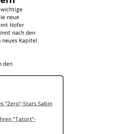
wichtige
die neue
mmt Hofer
innt nach den
 neues Kapitel
n den
es "Zero"-Stars Sabin
ihren "Tatort"-