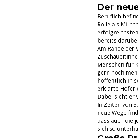
Der neue
Beruflich befin
Rolle als Münch
erfolgreichste
bereits darübe
Am Rande der V
Zuschauer:inne
Menschen für k
gern noch mehr
hoffentlich in
erklärte Hofer
Dabei sieht er
In Zeiten von 
neue Wege finde
dass auch die 
sich so unterha
Große Pr