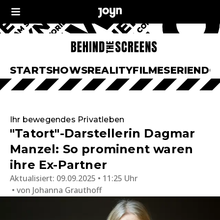
START
SHOWS
REALITY
FILME
SERIEN
DO
Ihr bewegendes Privatleben
"Tatort"-Darstellerin Dagmar
Manzel: So prominent waren
ihre Ex-Partner
Aktualisiert:
09.09.2025 • 11:25 Uhr
von
Johanna Grauthoff