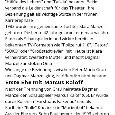
"Hälfte des Lebens" und "Fallala" bekannt. Beide
verband die Leidenschaft für das Theater. Ihre
Beziehung galt als wichtige Stütze in der frühen
Karrierephase.
1983 wurde ihre gemeinsame Tochter Klara Manzel
geboren. Die heute 42-Jährige arbeitet genau wie ihre
Eltern als Schauspielerin und wirkte bereits in
bekannten TV-Formaten wie "
Polizeiruf 110
", "Tatort",
"
SOKO
" oder "Großstadtrevier" mit. Heute ist Klara
verheiratet, zweifache Mutter und macht Dagmar
Manzel zur stolzen Oma.
Wie lange die Beziehung zwischen Peter Mario Grau
und Dagmar Manzel ging, ist öffentlich nicht bekannt.
Erste Ehe mit Marcus Kaloff
Nach der Trennung von Grau heiratete Dagmar
Manzel den Schauspieler Marcus Kaloff (65). Er wurde
durch Rollen in "Forsthaus Falkenau" und als
Karlheinz "Kalle" Kuczinski in "Marienhof" bekannt.
Aus der Ehe ging Sohn Paul hervor, der 1993 geboren