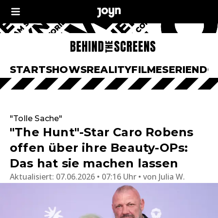
START
SHOWS
REALITY
FILME
SERIEN
DO
"Tolle Sache"
"The Hunt"-Star Caro Robens
offen über ihre Beauty-OPs:
Das hat sie machen lassen
Aktualisiert:
07.06.2026 • 07:16 Uhr
von
Julia W.