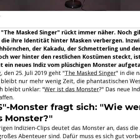
r
 "The Masked Singer" rückt immer näher. Noch gi
die ihre Identität hinter Masken verbergen. Inzw
chhörnchen, der Kakadu, der Schmetterling und d
ch wer hinter den restlichen Kostümen steckt, i
t ein neues Indiz vom plüschigen Monster aufget
den 25. Juli 2019 geht "
The Masked Singer
" in die 
leibt nur mehr wenig Zeit, die phantastischen We
 bleibt unklar: "
Wer ist das Monster
?" Das neue Ind
affen.
"-Monster fragt sich: "Wie we
s Monster?"
igen Indizien-Clips deutet das Monster an, dass die 
großes Abenteuer sind. Dafür muss es sich gut vorbe