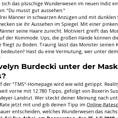
 sich das plüschige Wunderwesen im neuen Indiz ein
ion: "Du musst gut aussehen."
drei Männer in schwarzen Anzügen und mit dunklen 
ecken sie ihr Aussehen im Spiegel. Mit einer pinke
Männer seine Haare zurecht. Motiviert greift das Mo
auf der Kommode. Ups, die großen Hände können die
 fliegt zu Boden. Traurig lässt das Monster seinen 
 bedeuten? Hast du eine Vermutung, wer unter dem
?
velyn Burdecki unter der Mask
s?
uf der "TMS"-Homepage wird wie wild getippt. Realit
weit vorne mit 12.780 Tipps, gefolgt von Boxerin Sus
Meyer-Landrut. Wer steckt deiner Meinung nach un
Rate jetzt mit und gib deinen Tipp im
Online-Ratesp
chauer entscheiden, welches Wunderwesen das nächs