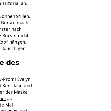
 Tutorial an.
Sonnenbrillen.
n Bürste macht
nster nach
 Bürste nicht
Kopf hängen.
 flauschigen
e des
y-Promi Evelyn
i Kentikian und
ter der Maske
iel
ab.
te Mal