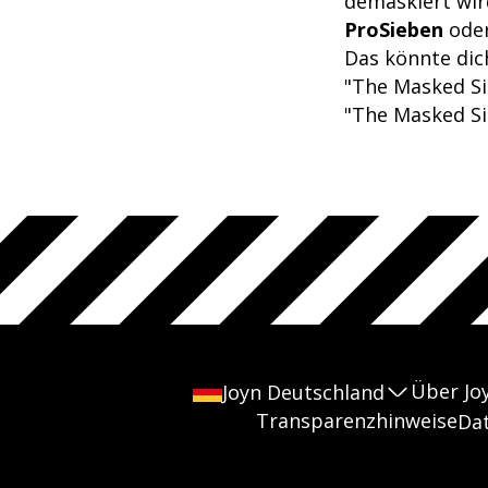
demaskiert wir
ProSieben
oder
Das könnte dich
"The Masked Sin
"The Masked Si
Über Jo
Joyn Deutschland
Transparenzhinweise
Da