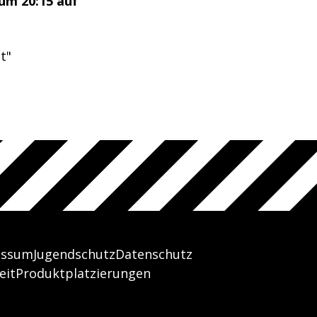
 um 20:15 auf
t"
essum
Jugendschutz
Datenschutz
eit
Produktplatzierungen