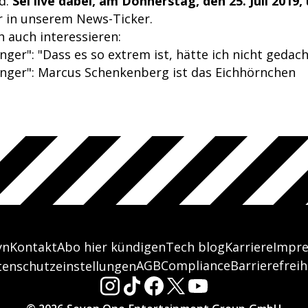
d.
Sei live dabei, am Donnerstag, den 25. Juli 2019,
 in unserem News-Ticker.
 auch interessieren:
ger": "Dass es so extrem ist, hätte ich nicht gedach
nger": Marcus Schenkenberg ist das Eichhörnchen
yn
Kontakt
Abo hier kündigen
Tech blog
Karriere
Impr
AGB
Compliance
Barrierefreih
tenschutzeinstellungen