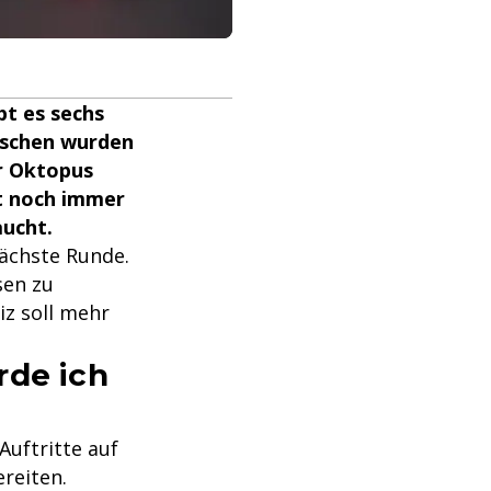
bt es sechs
ischen wurden
er Oktopus
st noch immer
aucht.
nächste Runde.
sen zu
iz soll mehr
rde ich
Auftritte auf
reiten.