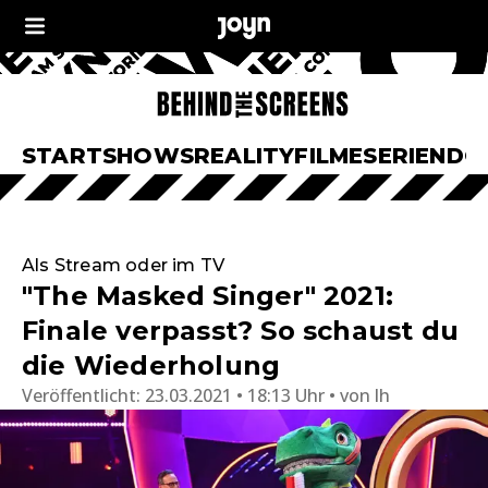
START
SHOWS
REALITY
FILME
SERIEN
DO
Als Stream oder im TV
"The Masked Singer" 2021:
Finale verpasst? So schaust du
die Wiederholung
Veröffentlicht:
23.03.2021 • 18:13 Uhr
von
lh