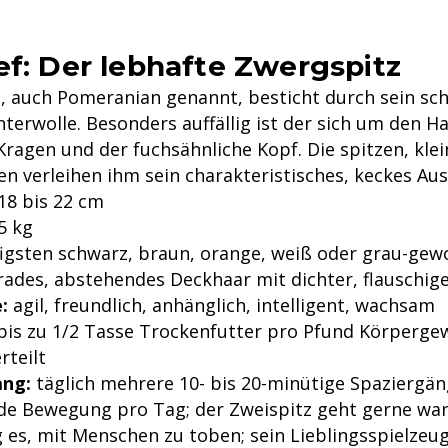
ef: Der lebhafte Zwergspitz
, auch Pomeranian genannt, besticht durch sein sc
nterwolle. Besonders auffällig ist der sich um den Ha
ragen und der fuchsähnliche Kopf. Die spitzen, klei
n verleihen ihm sein charakteristisches, keckes Au
18 bis 22 cm
5 kg
gsten schwarz, braun, orange, weiß oder grau-gew
rades, abstehendes Deckhaar mit dichter, flauschig
:
agil, freundlich, anhänglich, intelligent, wachsam
is zu 1/2 Tasse Trockenfutter pro Pfund Körpergew
rteilt
ng:
täglich mehrere 10- bis 20-minütige Spaziergä
de Bewegung pro Tag; der Zweispitz geht gerne wa
es, mit Menschen zu toben; sein Lieblingsspielzeug 