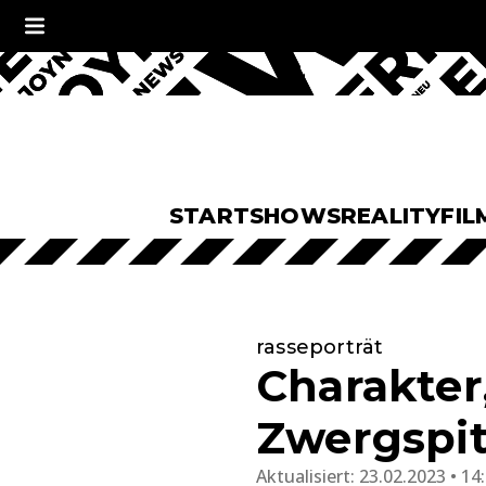
START
SHOWS
REALITY
FIL
rasseporträt
Charakter
Zwergspit
Aktualisiert:
23.02.2023 • 14