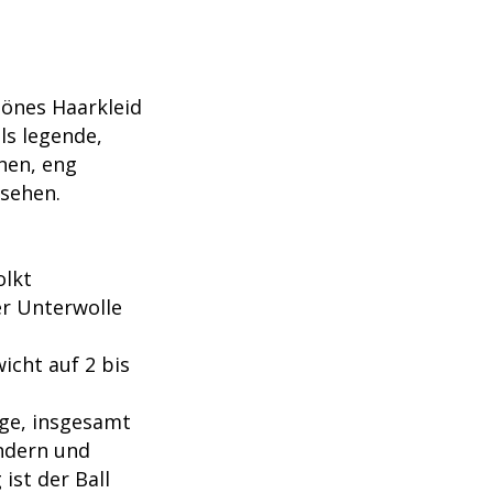
hönes Haarkleid
ls legende,
nen, eng
ssehen.
olkt
er Unterwolle
icht auf 2 bis
nge, insgesamt
ndern und
ist der Ball