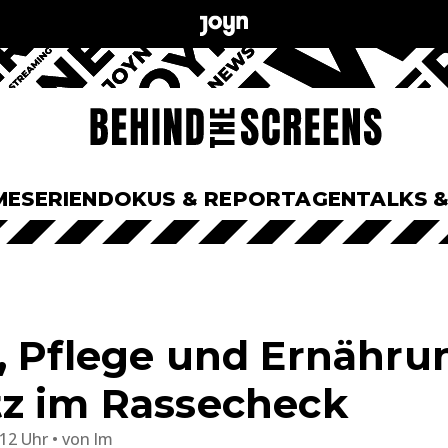
ME
SERIEN
DOKUS & REPORTAGEN
TALKS 
, Pflege und Ernähru
z im Rassecheck
:12 Uhr
von
lm