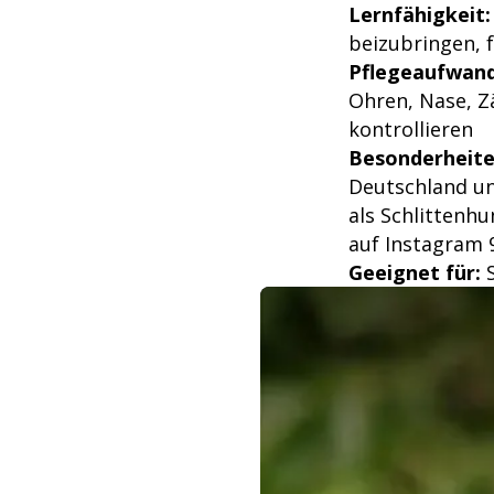
Lernfähigkeit:
beizubringen, fä
Pflegeaufwand
Ohren, Nase, Z
kontrollieren
Besonderheite
Deutschland un
als Schlittenhu
auf Instagram 9
Geeignet für:
S