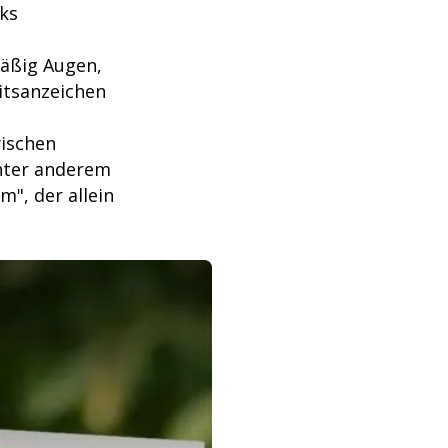
cks
äßig Augen,
itsanzeichen
ischen
unter anderem
m", der allein