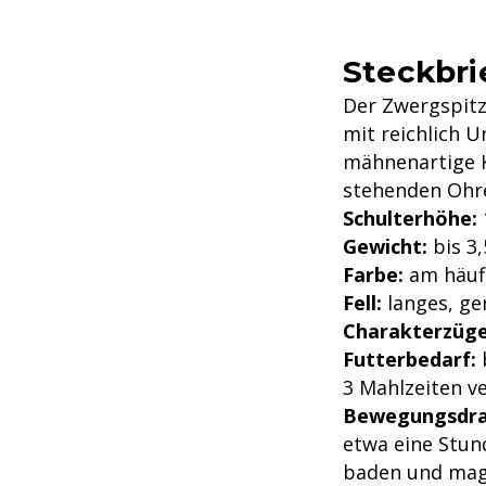
Steckbri
Der Zwergspitz
mit reichlich U
mähnenartige K
stehenden Ohre
Schulterhöhe:
Gewicht:
bis 3,
Farbe:
am häufi
Fell:
langes, ge
Charakterzüge
Futterbedarf:
b
3 Mahlzeiten ve
Bewegungsdra
etwa eine Stun
baden und mag 