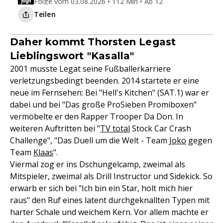
Folge vom 03.08.2026 • 112 Min • Ab 12
Teilen
Daher kommt Thorsten Legast
Lieblingswort "Kasalla"
2001 musste Legat seine Fußballerkarriere
verletzungsbedingt beenden. 2014 startete er eine
neue im Fernsehen: Bei "Hell's Kitchen" (SAT.1) war er
dabei und bei "Das große ProSieben Promiboxen"
vermöbelte er den Rapper Trooper Da Don. In
weiteren Auftritten bei "
TV total
Stock Car Crash
Challenge", "Das Duell um die Welt - Team
Joko
gegen
Team
Klaas
".
Viermal zog er ins Dschungelcamp, zweimal als
Mitspieler, zweimal als Drill Instructor und Sidekick. So
erwarb er sich bei "Ich bin ein Star, holt mich hier
raus" den Ruf eines latent durchgeknallten Typen mit
harter Schale und weichem Kern. Vor allem machte er