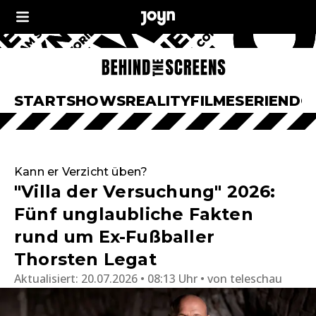
START
SHOWS
REALITY
FILME
SERIEN
DO
Kann er Verzicht üben?
"Villa der Versuchung" 2026:
Fünf unglaubliche Fakten
rund um Ex-Fußballer
Thorsten Legat
Aktualisiert:
20.07.2026 • 08:13 Uhr
von
teleschau