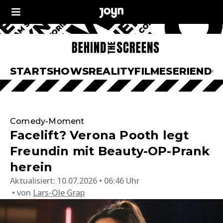
START
SHOWS
REALITY
FILME
SERIEN
DO
Comedy-Moment
Facelift? Verona Pooth legt
Freundin mit Beauty-OP-Prank
herein
Aktualisiert:
10.07.2026 • 06:46 Uhr
von
Lars-Ole Grap