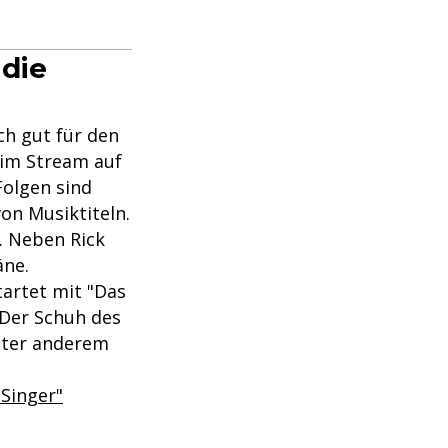
 die
ch gut für den
 im Stream auf
Folgen sind
on Musiktiteln.
. Neben Rick
äne.
tartet mit "Das
"Der Schuh des
unter anderem
Singer"