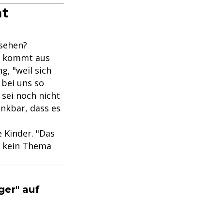
ht
nsehen?
ie kommt aus
g, "weil sich
 bei uns so
 sei noch nicht
ankbar, dass es
 Kinder. "Das
h kein Thema
ger" auf