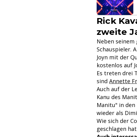
Rick Kav
zweite J
Neben seinem g
Schauspieler. A
Joyn mit der Q
kostenlos auf J
Es treten drei
sind
Annette Fr
Auch auf der L
Kanu des Manit
Manitu" in den 
wieder als Dimi
Wie sich der Co
geschlagen hat,
Auch interessa