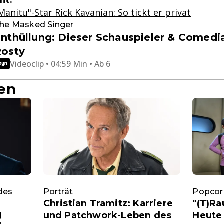
anitu"-Star Rick Kavanian: So tickt er privat
he Masked Singer
nthüllung: Dieser Schauspieler & Comedi
Rosty
Videoclip • 04:59 Min • Ab 6
en
des
Porträt
Popcorn
Christian Tramitz: Karriere
"(T)Ra
g
und Patchwork-Leben des
Heute 