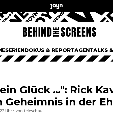
ME
SERIEN
DOKUS & REPORTAGEN
TALKS 
ein Glück ...": Rick K
in Geheimnis in der E
:22 Uhr
von
teleschau