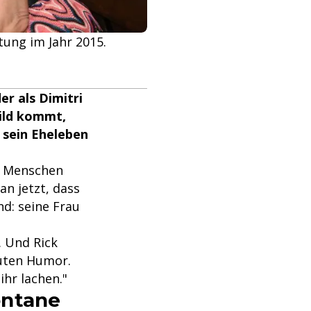
ltung im Jahr 2015.
er als Dimitri
Bild kommt,
m sein Eheleben
e Menschen
an jetzt, dass
nd: seine Frau
. Und Rick
guten Humor.
ihr lachen."
ontane