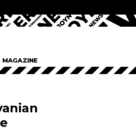
& MAGAZINE
avanian
he