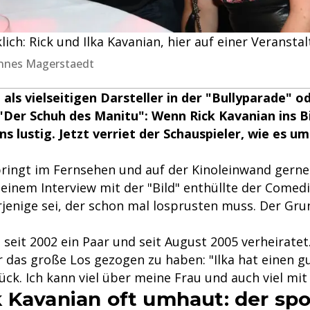
lich: Rick und Ilka Kavanian, hier auf einer Veransta
annes Magerstaedt
als vielseitigen Darsteller in der "Bullyparade" od
"Der Schuh des Manitu": Wenn Rick Kavanian ins 
ns lustig. Jetzt verriet der Schauspieler, wie es u
ringt im Fernsehen und auf der Kinoleinwand gern
einem Interview mit der "Bild" enthüllte der Comedi
jenige sei, der schon mal losprusten muss. Der Gru
 seit 2002 ein Paar und seit August 2005 verheiratet
hr das große Los gezogen zu haben: "Ilka hat einen 
ück. Ich kann viel über meine Frau und auch viel mit 
 Kavanian oft umhaut: der sp