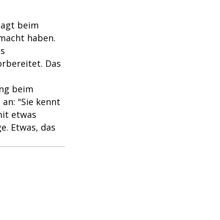
sagt beim
emacht haben.
as
orbereitet. Das
ing beim
an: "Sie kennt
mit etwas
e. Etwas, das