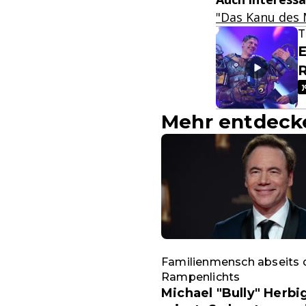
"Das Kanu des M
T
E
Mehr entdeck
Familienmensch abseits 
Rampenlichts
Michael "Bully" Herbi