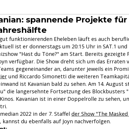
anian: spannende Projekte für
ahreshälfte
ut funktionierenden Eheleben läuft es auch berufli
ktuell ist er donnerstags um 20:15 Uhr in SAT.1 und
uizshow "Hast du Töne?" am Start. Bereits gezeigte 
oyn verfügbar. Die Show dreht sich um das Erraten v
 Teams gegeneinander an, darunter jeweils ein Promi
ier
und Riccardo Simonetti die weiteren Teamkapit
einwand ist Kavanian bald zu sehen. Am 14. August s
u" die langersehnte Fortsetzung des Blockbusters 
Kinos. Kavanian ist in einer Doppelrolle zu sehen, 
tri.
median 2022 in der 7. Staffel
der Show "The Masked 
 kannst du ebenfalls auf Joyn nachverfolgen.
nt: