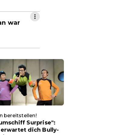
an war
 bereitstellen!
umschiff Surprise":
erwartet dich Bully-