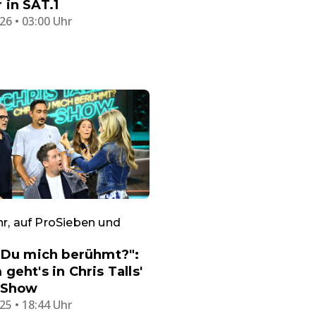
in SAT.1
26 • 03:00 Uhr
hr, auf ProSieben und
 Du mich berühmt?":
geht's in Chris Talls'
 Show
25 • 18:44 Uhr