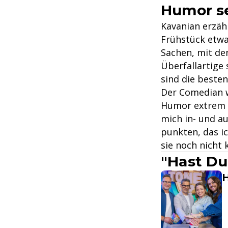
Humor se
Kavanian erzäh
Frühstück etwa
Sachen, mit de
Überfallartige 
sind die beste
Der Comedian we
Humor extrem w
mich in- und a
punkten, das ic
sie noch nicht 
"Hast Du
H