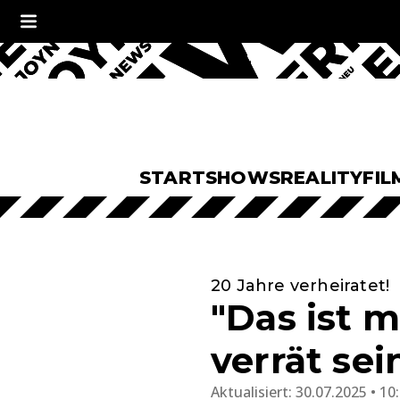
START
SHOWS
REALITY
FIL
20 Jahre verheiratet!
"Das ist m
verrät se
Aktualisiert:
30.07.2025 • 10