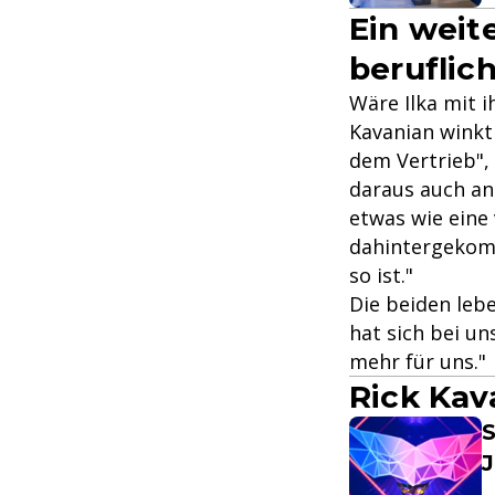
Ein weit
beruflic
Wäre Ilka mit 
Kavanian winkt
dem Vertrieb", 
daraus auch an
etwas wie eine 
dahintergekomm
so ist."
Die beiden leb
hat sich bei u
mehr für uns."
Rick Kav
S
J