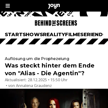
START
SHOWS
REALITY
FILME
SERIEN
DO
Auflösung um die Prophezeiung
Was steckt hinter dem Ende
von "Alias - Die Agentin"?
Aktualisiert:
28.12.2025 • 15:50 Uhr
von
Annalena Graudenz