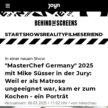
START
SHOWS
REALITY
FILME
SERIEN
DO
In einer neuen Show
"MasterChef Germany" 2025
mit Mike Süsser in der Jury:
Weil er als Matrose
ungeeignet war, kam er zum
Kochen - ein Porträt
Aktualisiert:
06.03.2025 • 11:02 Uhr
von
teleschau