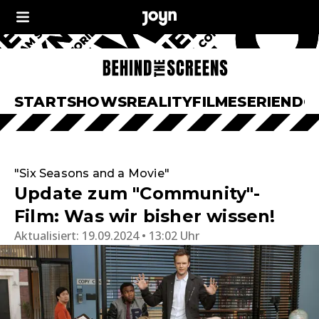
START
SHOWS
REALITY
FILME
SERIEN
DO
"Six Seasons and a Movie"
Update zum "Community"-
Film: Was wir bisher wissen!
Aktualisiert:
19.09.2024 • 13:02 Uhr