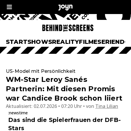
START
SHOWS
REALITY
FILME
SERIEN
DO
US-Model mit Persönlichkeit
WM-Star Leroy Sanés
Partnerin: Mit diesen Promis
war Candice Brook schon liiert
Aktualisiert:
02.07.2026 • 07:20 Uhr
von
Tina Lilian
:newstime
Das sind die Spielerfrauen der DFB-
Stars