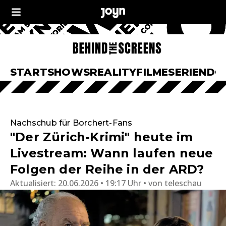
START
SHOWS
REALITY
FILME
SERIEN
DO
Nachschub für Borchert-Fans
"Der Zürich-Krimi" heute im
Livestream: Wann laufen neue
Folgen der Reihe in der ARD?
Aktualisiert:
20.06.2026 • 19:17 Uhr
von
teleschau