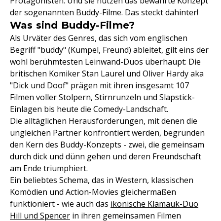
Protagonisten. Und sie nutzen das bewährte Konzept
der sogenannten Buddy-Filme. Das steckt dahinter!
Was sind Buddy-Filme?
Als Urväter des Genres, das sich vom englischen
Begriff "buddy" (Kumpel, Freund) ableitet, gilt eins der
wohl berühmtesten Leinwand-Duos überhaupt: Die
britischen Komiker Stan Laurel und Oliver Hardy aka
"Dick und Doof" prägen mit ihren insgesamt 107
Filmen voller Stolpern, Stirnrunzeln und Slapstick-
Einlagen bis heute die Comedy-Landschaft.
Die alltäglichen Herausforderungen, mit denen die
ungleichen Partner konfrontiert werden, begründen
den Kern des Buddy-Konzepts - zwei, die gemeinsam
durch dick und dünn gehen und deren Freundschaft
am Ende triumphiert.
Ein beliebtes Schema, das in Western, klassischen
Komödien und Action-Movies gleichermaßen
funktioniert - wie auch das
ikonische Klamauk-Duo
Hill und Spencer
in ihren gemeinsamen Filmen