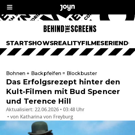
START
SHOWS
REALITY
FILME
SERIEN
DO
Bohnen + Backpfeifen = Blockbuster
Das Erfolgsrezept hinter den
Kult-Filmen mit Bud Spencer
und Terence Hill
Aktualisiert:
22.06.2026 • 03:48 Uhr
von
Katharina von Freyburg