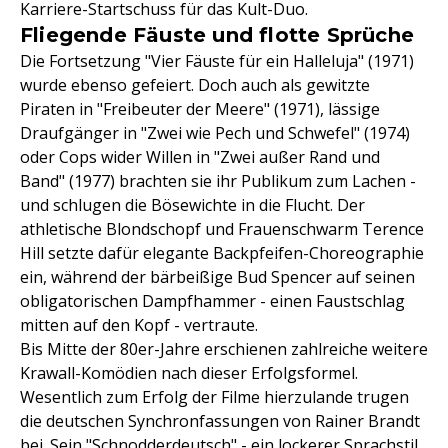
Karriere-Startschuss für das Kult-Duo.
Fliegende Fäuste und flotte Sprüche
Die Fortsetzung "Vier Fäuste für ein Halleluja" (1971)
wurde ebenso gefeiert. Doch auch als gewitzte
Piraten in "Freibeuter der Meere" (1971), lässige
Draufgänger in "Zwei wie Pech und Schwefel" (1974)
oder Cops wider Willen in "Zwei außer Rand und
Band" (1977) brachten sie ihr Publikum zum Lachen -
und schlugen die Bösewichte in die Flucht. Der
athletische Blondschopf und Frauenschwarm Terence
Hill setzte dafür elegante Backpfeifen-Choreographie
ein, während der bärbeißige Bud Spencer auf seinen
obligatorischen Dampfhammer - einen Faustschlag
mitten auf den Kopf - vertraute.
Bis Mitte der 80er-Jahre erschienen zahlreiche weitere
Krawall-Komödien nach dieser Erfolgsformel.
Wesentlich zum Erfolg der Filme hierzulande trugen
die deutschen Synchronfassungen von Rainer Brandt
bei. Sein "Schnodderdeutsch" - ein lockerer Sprachstil