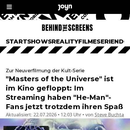
START
SHOWS
REALITY
FILME
SERIEN
DO
Zur Neuverfilmung der Kult-Serie
"Masters of the Universe" ist
im Kino gefloppt: Im
Streaming haben "He-Man"-
Fans jetzt trotzdem ihren Spaß
Aktualisiert:
22.07.2026 • 12:03 Uhr
von
Steve Buchta