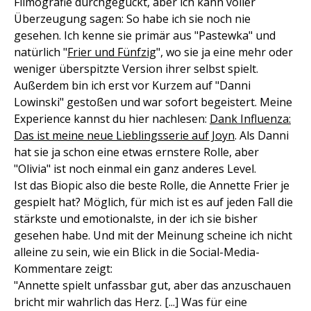
Filmografie durchgeguckt, aber ich kann voller
Überzeugung sagen: So habe ich sie noch nie
gesehen. Ich kenne sie primär aus "Pastewka" und
natürlich "
Frier und Fünfzig
", wo sie ja eine mehr oder
weniger überspitzte Version ihrer selbst spielt.
Außerdem bin ich erst vor Kurzem auf "Danni
Lowinski" gestoßen und war sofort begeistert. Meine
Experience kannst du hier nachlesen:
Dank Influenza:
Das ist meine neue Lieblingsserie auf Joyn
. Als Danni
hat sie ja schon eine etwas ernstere Rolle, aber
"Olivia" ist noch einmal ein ganz anderes Level.
Ist das Biopic also die beste Rolle, die Annette Frier je
gespielt hat? Möglich, für mich ist es auf jeden Fall die
stärkste und emotionalste, in der ich sie bisher
gesehen habe. Und mit der Meinung scheine ich nicht
alleine zu sein, wie ein Blick in die Social-Media-
Kommentare zeigt:
"Annette spielt unfassbar gut, aber das anzuschauen
bricht mir wahrlich das Herz. [...] Was für eine