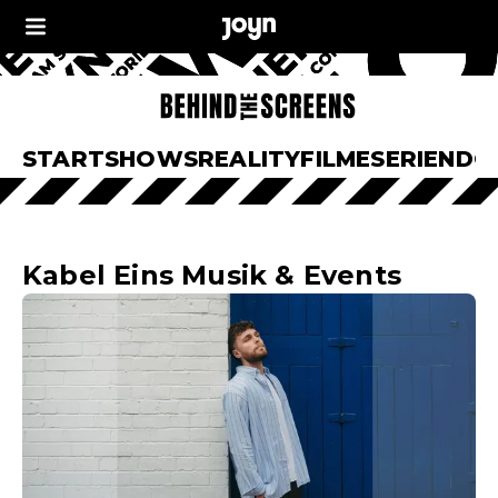
START
SHOWS
REALITY
FILME
SERIEN
DO
Kabel Eins Musik & Events