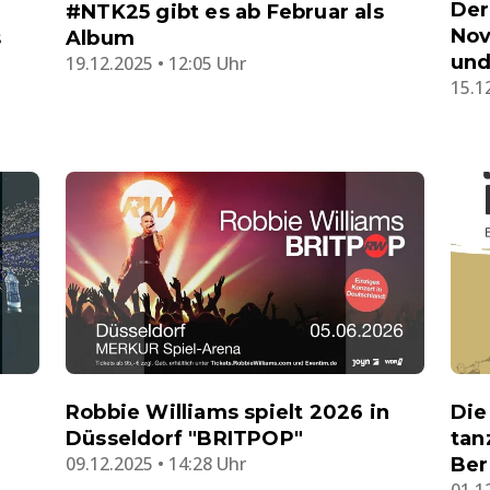
Der
#NTK25 gibt es ab Februar als
Nov
s
Album
und
19.12.2025 • 12:05 Uhr
15.1
Robbie Williams spielt 2026 in
Die
Düsseldorf "BRITPOP"
tan
09.12.2025 • 14:28 Uhr
Ber
01.1