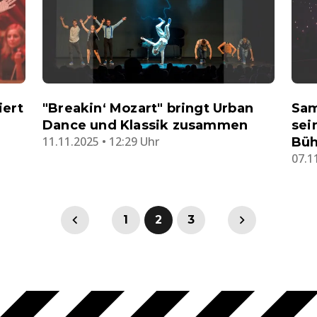
iert
"Breakin‘ Mozart" bringt Urban
Sam
Dance und Klassik zusammen
sei
11.11.2025 • 12:29 Uhr
Bü
07.1
1
2
3