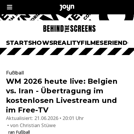
START
SHOWS
REALITY
FILME
SERIEN
DO
Fußball
WM 2026 heute live: Belgien
vs. Iran - Übertragung im
kostenlosen Livestream und
im Free-TV
Aktualisiert:
21.06.2026 • 20:01 Uhr
von
Christian Stüwe
ran Fußball