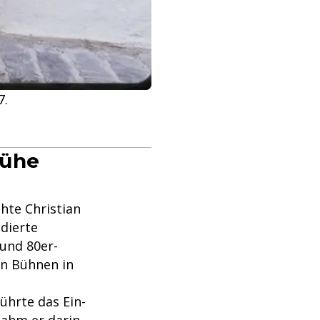
7.
rühe
chte Christian
ndierte
 und 80er-
en Bühnen in
ührte das Ein-
nahm er darin