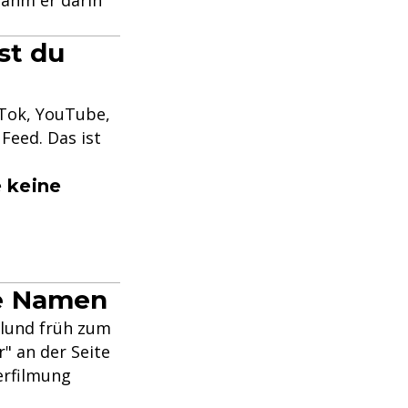
st du
kTok, YouTube,
Feed. Das ist
 keine
ße Namen
hlund früh zum
" an der Seite
erfilmung