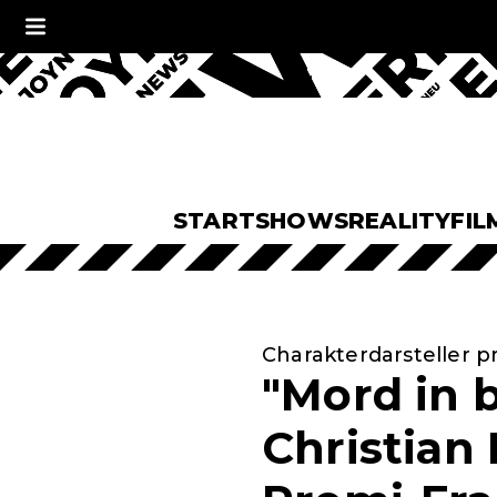
START
SHOWS
REALITY
FIL
Charakterdarsteller pr
"Mord in b
Christian 