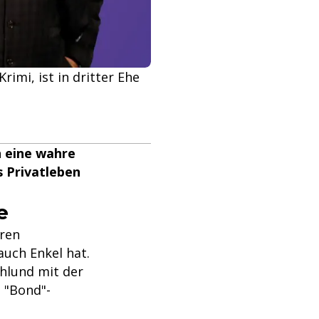
imi, ist in dritter Ehe
n eine wahre
s Privatleben
e
eren
auch Enkel hat.
hlund mit der
 "Bond"-