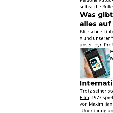
selbst die Roll
Was gibt
alles auf
Blitzschnell in
X und unserer "
unser Joyn-Prof
F
Internat
Trotz seiner s
Film
. 1973 spi
von Maximilian
"Unordnung und