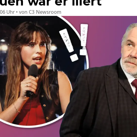
en war er liiert
:06 Uhr
von
C3 Newsroom