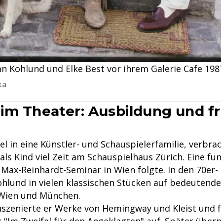
an Kohlund und Elke Best vor ihrem Galerie Cafe 198
ka
im Theater: Ausbildung und f
l in eine Künstler- und Schauspielerfamilie, verbra
ls Kind viel Zeit am Schauspielhaus Zürich. Eine fu
Max-Reinhardt-Seminar in Wien folgte. In den 70er-
ohlund in vielen klassischen Stücken auf bedeutend
, Wien und München.
inszenierte er Werke von Hemingway und Kleist und f
 "Im Zweifel für den Angeklagten" auf. Später über