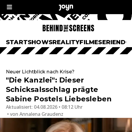
START
SHOWS
REALITY
FILME
SERIEN
DO
Neuer Lichtblick nach Krise?
"Die Kanzlei": Dieser
Schicksalsschlag prägte
Sabine Postels Liebesleben
Aktualisiert:
04.08.2026 • 08:12 Uhr
von
Annalena Graudenz