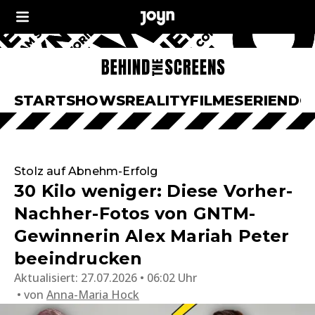
START
SHOWS
REALITY
FILME
SERIEN
DO
Stolz auf Abnehm-Erfolg
30 Kilo weniger: Diese Vorher-
Nachher-Fotos von GNTM-
Gewinnerin Alex Mariah Peter
beeindrucken
Aktualisiert:
27.07.2026 • 06:02 Uhr
von
Anna-Maria Hock