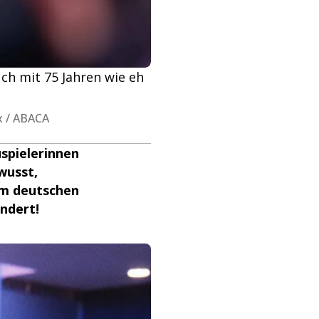
uch mit 75 Jahren wie eh
ix / ABACA
uspielerinnen
wusst,
im deutschen
ändert!