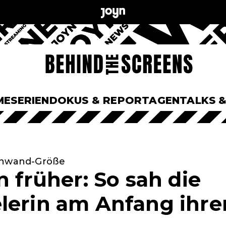
ME
SERIEN
DOKUS & REPORTAGEN
TALKS 
einwand-Größe
n früher: So sah die
lerin am Anfang ihrer