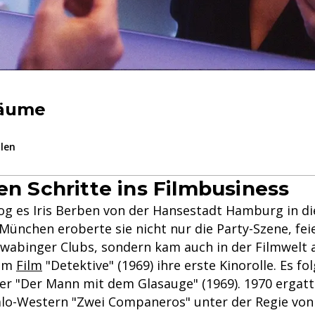
räume
ilen
ten Schritte ins Filmbusiness
zog es Iris Berben von der Hansestadt Hamburg in di
München eroberte sie nicht nur die Party-Szene, feie
wabinger Clubs, sondern kam auch in der Filmwelt 
dem
Film
"Detektive" (1969) ihre erste Kinorolle. Es fo
er "Der Mann mit dem Glasauge" (1969). 1970 ergatte
talo-Western "Zwei Companeros" unter der Regie von