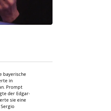
e bayerische
rte in
an. Prompt
lgte der Edgar-
rte sie eine
 Sergio