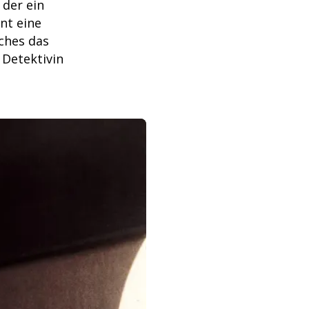
 der ein
nt eine
lches das
 Detektivin