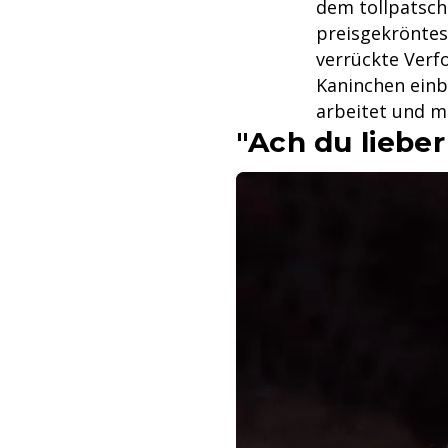
dem tollpatschi
preisgekröntes 
verrückte Verfo
Kaninchen einbr
arbeitet und m
"Ach du lieber