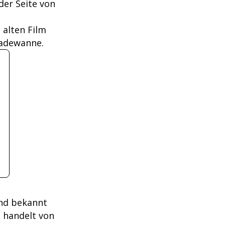
der Seite von
 alten Film
 Badewanne.
and bekannt
" handelt von