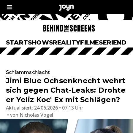
START
SHOWS
REALITY
FILME
SERIEN
DO
Schlammschlacht
Jimi Blue Ochsenknecht wehrt
sich gegen Chat-Leaks: Drohte
er Yeliz Koc' Ex mit Schlägen?
Aktualisiert:
24.06.2026 • 07:13 Uhr
von
Nicholas Vogel