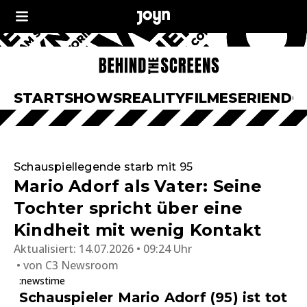
START
SHOWS
REALITY
FILME
SERIEN
DO
Schauspiellegende starb mit 95
Mario Adorf als Vater: Seine
Tochter spricht über eine
Kindheit mit wenig Kontakt
Aktualisiert:
14.07.2026 • 09:24 Uhr
von
C3 Newsroom
:newstime
Schauspieler Mario Adorf (95) ist tot