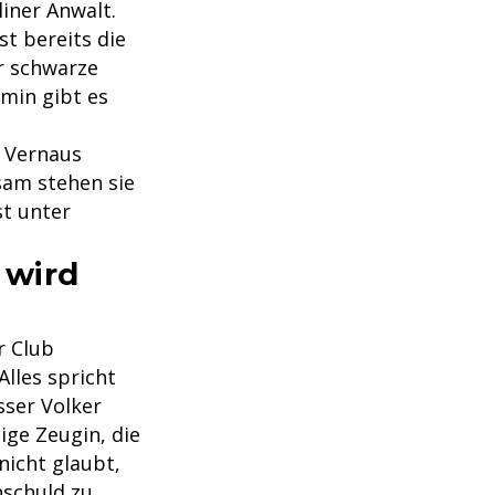
liner Anwalt.
st bereits die
r schwarze
min gibt es
s Vernaus
sam stehen sie
t unter
 wird
r Club
Alles spricht
sser Volker
ige Zeugin, die
nicht glaubt,
nschuld zu