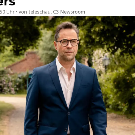
ers
:50 Uhr
von
teleschau, C3 Newsroom