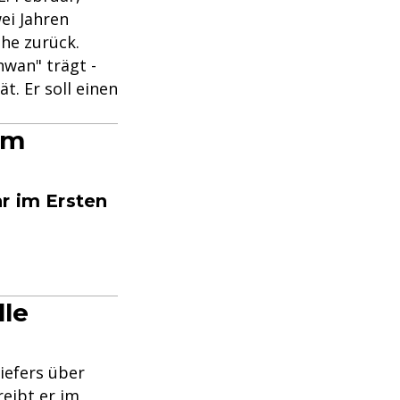
wei Jahren
ihe zurück.
hwan" trägt -
. Er soll einen
im
r im Ersten
lle
iefers über
eibt er im