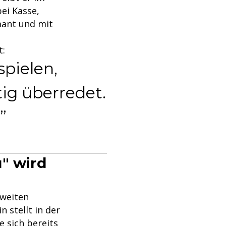
ei Kasse,
mant und mit
t:
spielen,
tig überredet.
u" wird
zweiten
 stellt in der
 sich bereits