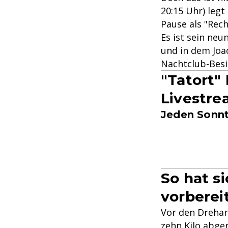
20:15 Uhr) legt
Pause als "Rec
Es ist sein neu
und in dem Joa
Nachtclub-Besi
"Tatort"
Livestre
Jeden Sonnt
So hat si
vorberei
Vor den Dreharb
zehn Kilo abge