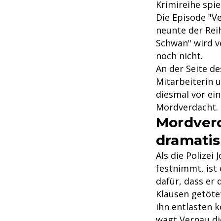
Krimireihe spie
Die Episode "Ve
neunte der Rei
Schwan" wird v
noch nicht.
An der Seite d
Mitarbeiterin 
diesmal vor ei
Mordverdacht.
Mordverd
dramatis
Als die Polizei
festnimmt, ist 
dafür, dass er
Klausen getötet
ihn entlasten k
wagt Vernau di