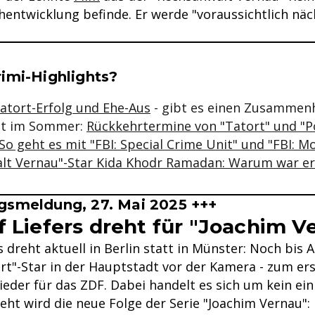
hentwicklung befinde. Er werde "voraussichtlich näc
se & Informationen zum Inhalt
imi-Highlights?
Tatort-Erfolg und Ehe-Aus
- gibt es einen Zusammen
it im Sommer:
Rückkehrtermine von "Tatort" und "Po
So geht es mit "FBI: Special Crime Unit" und "FBI: 
lt Vernau"-Star Kida Khodr Ramadan: Warum war er
gsmeldung, 27. Mai 2025 +++
f Liefers dreht für "Joachim V
rs dreht aktuell in Berlin statt in Münster: Noch bis 
rt"-Star in der Hauptstadt vor der Kamera - zum ers
ieder für das ZDF. Dabei handelt es sich um kein ei
eht wird die neue Folge der Serie "Joachim Vernau": 