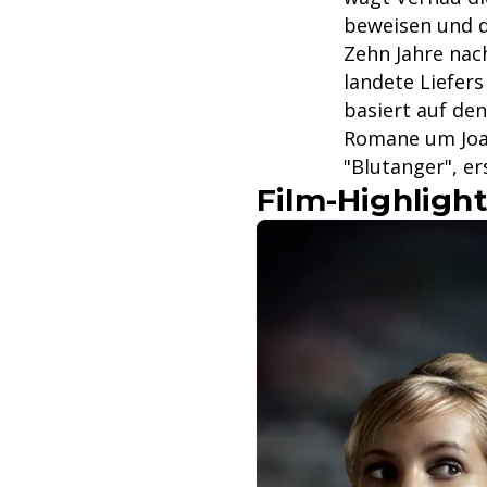
beweisen und de
Zehn Jahre nac
landete Liefers
basiert auf de
Romane um Joac
"Blutanger", er
Film-Highlight