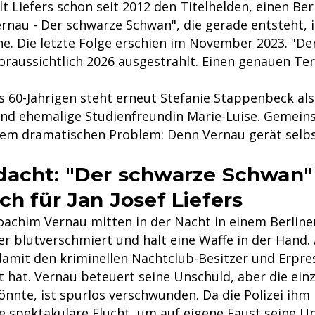
lt Liefers schon seit 2012 den Titelhelden, einen Ber
rnau - Der schwarze Schwan", die gerade entsteht, i
he. Die letzte Folge erschien im November 2023. "De
oraussichtlich 2026 ausgestrahlt. Einen genauen Ter
es 60-Jährigen steht erneut Stefanie Stappenbeck al
und ehemalige Studienfreundin Marie-Luise. Gemein
nem dramatischen Problem: Denn Vernau gerät selbs
acht: "Der schwarze Schwan"
ch für Jan Josef Liefers
 Joachim Vernau mitten in der Nacht in einem Berline
er blutverschmiert und hält eine Waffe in der Hand. 
 damit den kriminellen Nachtclub-Besitzer und Erpre
 hat. Vernau beteuert seine Unschuld, aber die einz
önnte, ist spurlos verschwunden. Da die Polizei ihm 
e spektakuläre Flucht, um auf eigene Faust seine U