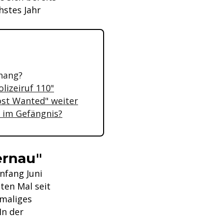
hstes Jahr
hang?
lizeiruf 110"
Most Wanted" weiter
 im Gefängnis?
ernau"
Anfang Juni
ten Mal seit
nmaliges
In der