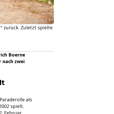
" zurück. Zuletzt spielte
drich Boerne
r nach zwei
lt
Paraderolle als
2002 spielt.
2. Februar,