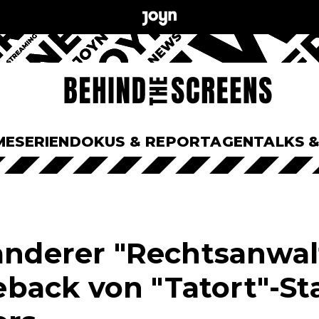
ME
SERIEN
DOKUS & REPORTAGEN
TALKS 
 anderer "Rechtsanwal
ack von "Tatort"-St