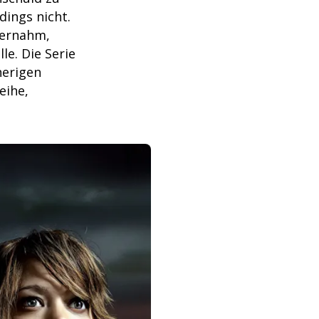
dings nicht.
bernahm,
le. Die Serie
herigen
eihe,