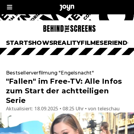
START
SHOWS
REALITY
FILME
SERIEN
DO
Bestsellerverfilmung "Engelsnacht"
"Fallen" im Free-TV: Alle Infos
zum Start der achtteiligen
Serie
Aktualisiert:
18.09.2025 • 08:25 Uhr
von
teleschau