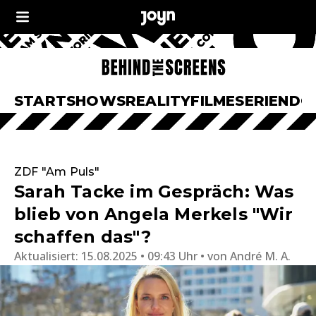
START
SHOWS
REALITY
FILME
SERIEN
DO
ZDF "Am Puls"
Sarah Tacke im Gespräch: Was
blieb von Angela Merkels "Wir
schaffen das"?
Aktualisiert:
15.08.2025 • 09:43 Uhr
von
André M. A.