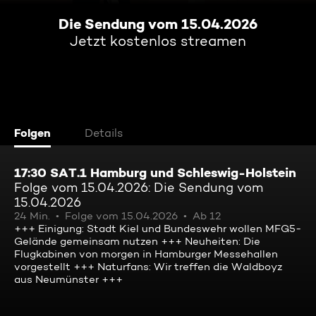
Die Sendung vom 15.04.2026
Jetzt kostenlos streamen
Folgen
Details
17:30 SAT.1 Hamburg und Schleswig-Holstein
Folge vom 15.04.2026: Die Sendung vom
15.04.2026
24 Min.
Folge vom 15.04.2026
Ab 12
+++ Einigung: Stadt Kiel und Bundeswehr wollen MFG5-
Gelände gemeinsam nutzen +++ Neuheiten: Die
Flugkabinen von morgen in Hamburger Messehallen
vorgestellt +++ Naturfans: Wir treffen die Waldboyz
aus Neumünster +++