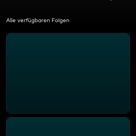
Alle verfügbaren Folgen
Themen u. a.: Tierärztin Isabel Levy: Hilfe für Mallorcas T