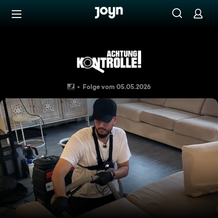
Zum Inhalt springen
Barrierefrei
Thema u. a.: Rebellischer Fle
Folge vom 05.05.2026