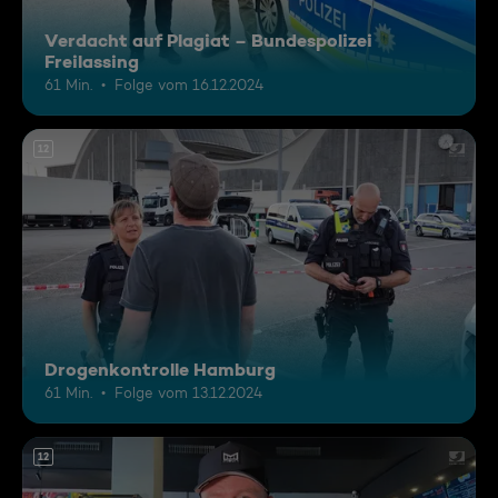
Verdacht auf Plagiat – Bundespolizei
Freilassing
61 Min.
Folge vom 16.12.2024
12
Drogenkontrolle Hamburg
61 Min.
Folge vom 13.12.2024
12