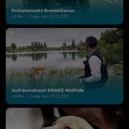
Polizeieinsatz Bremerhaven
61 Min.
Folge vom 16.01.2025
12
Aufräumdienst KRAKE Müllfalle
60 Min.
Folge vom 15.01.2025
12