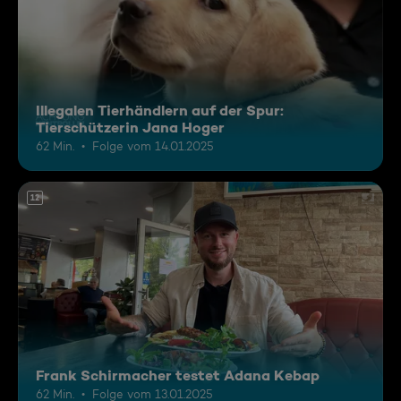
Illegalen Tierhändlern auf der Spur:
Tierschützerin Jana Hoger
62 Min.
Folge vom 14.01.2025
12
Frank Schirmacher testet Adana Kebap
62 Min.
Folge vom 13.01.2025