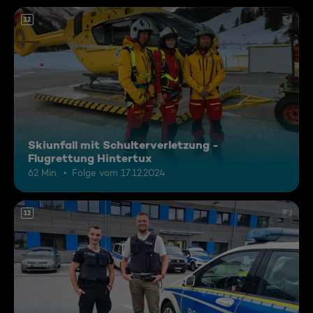
12
Skiunfall mit Schulterverletzung -
Flugrettung Hintertux
62 Min.
Folge vom 17.12.2024
12