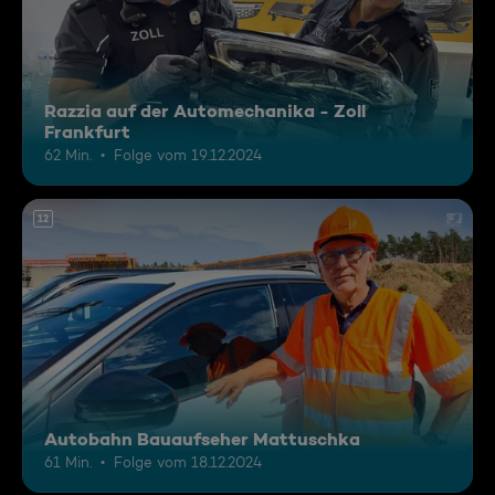
Razzia auf der Automechanika - Zoll
Frankfurt
62 Min.
Folge vom 19.12.2024
12
Autobahn Bauaufseher Mattuschka
61 Min.
Folge vom 18.12.2024