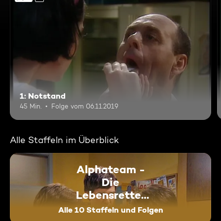
1: Notstand
45 Min.
Folge vom 06.11.2019
Alle Staffeln im Überblick
Alphateam -
Die
Lebensretter
im OP
Alle 10 Staffeln und Folgen