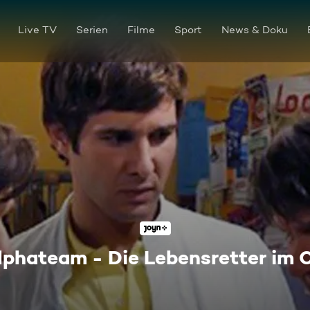
Live TV
Serien
Filme
Sport
News & Doku
lphateam - Die Lebensretter im 