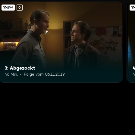
0
3: Abgezockt
46 Min.
Folge vom 06.11.2019
4