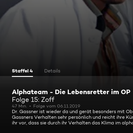
Staffel 4
Details
Alphateam - Die Lebensretter im OP
Folge 15: Zoff
47 Min.
Folge vom 06.11.2019
Dr. Gassner ist wieder da und gerät besonders mit Ob
Gassners Verhalten sehr persönlich und reicht ihre Kün
ihr vor, dass sie durch ihr Verhalten das Klima im alph