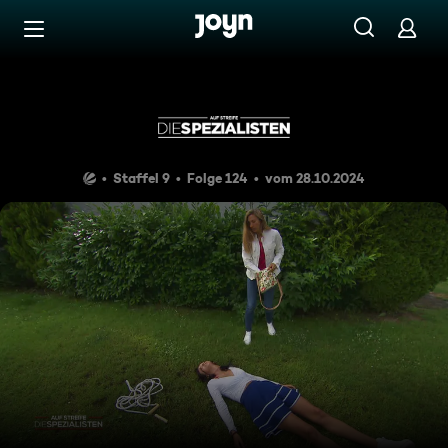
Zum Inhalt springen
Barrierefrei
Erst ge-cheert, dann strangul
Staffel 9
Folge 124
vom 28.10.2024