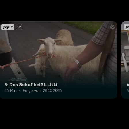
12
3: Das Schaf heißt Litti
4
44 Min.
Folge vom 28.10.2024
4