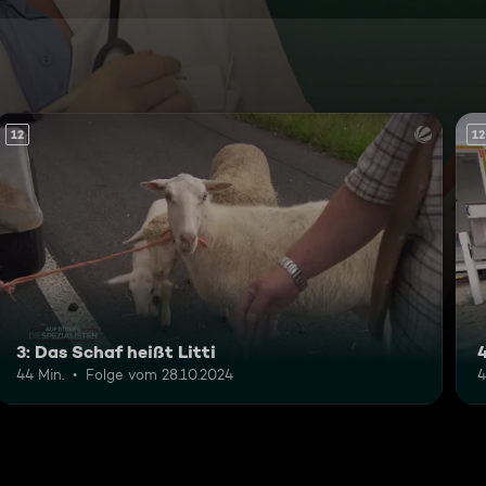
12
12
3: Das Schaf heißt Litti
4
44 Min.
Folge vom 28.10.2024
4