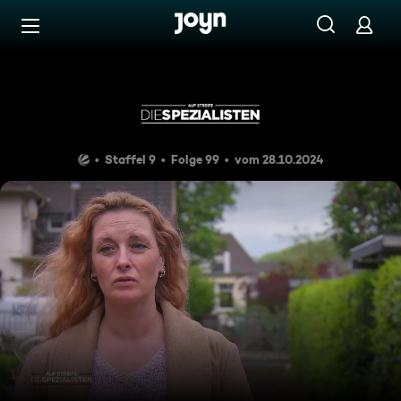
Zum Inhalt springen
Barrierefrei
Clara erlebt ihr gelbes Wund
Staffel 9
Folge 99
vom 28.10.2024