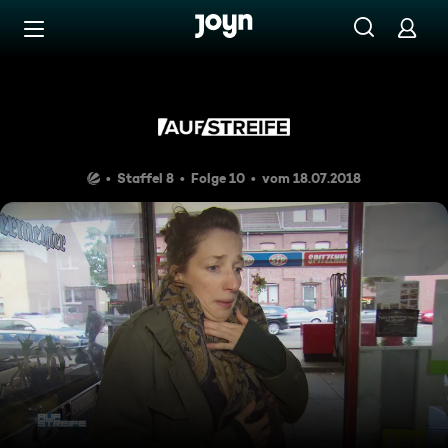
Zum Inhalt springen
Barrierefrei
Benutzt und Bedroht
Staffel 8
Folge 10
vom 18.07.2018