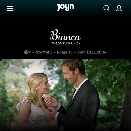
Zum Inhalt springen
Barrierefrei
Folge 015
Staffel 1
Folge 15
vom 18.11.2004