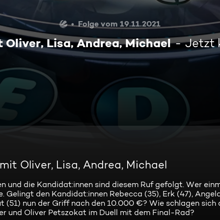
Folge vom 19.11.2021
 Oliver, Lisa, Andrea, Michael
Jetzt
it Oliver, Lisa, Andrea, Michael
n und die Kandidat:innen sind diesem Ruf gefolgt. Wer ei
e. Gelingt den Kandidat:innen Rebecca (35), Erk (47), Angel
ut (51) nun der Griff nach den 10.000 €? Wie schlagen sich 
sler und Oliver Petszokat im Duell mit dem Final-Rad?